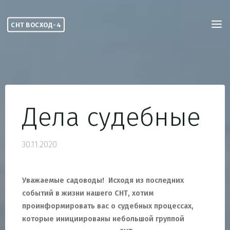
Skip
to
СНТ ВОСХОД-4
content
Дела судебные
30.11.2020
Уважаемые садоводы
!
И
сходя из последних
событий в жизни нашего СНТ, хотим
проинформировать вас о судебных процессах,
которые инициированы небольшой группой