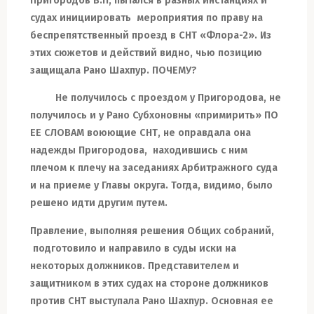
Пригородов В.П,
пытался в разных инстанциях и
судах инициировать
мероприятия
по праву на
беспрепятственный
проезд
в СНТ «Флора-2».
Из
этих
сюжетов и действий
видно
,
чью позицию
защищала Рано Шахпур. ПОЧЕМУ?
Не получилось с
проездом
у
Пригородова
, не
получилось и у Рано Субхоновны «примирить» ПО
ЕЕ СЛОВАМ воюющие СН
Т
, не оправдала
она
надежды Пригородова,
находившись с ним
плечом к плечу на заседаниях Арбитражного суда
и на приеме у Главы округа.
Тогда, видимо, было
решено идти другим путем.
Правление
,
выполняя решения
Общих
собраний,
подготовило и направило в суды иски на
некоторых должников
.
Представителем и
защитником
в этих судах на стороне должников
против СНТ выступала Рано Шахпур
.
Основная
ее