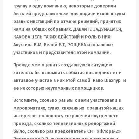
группу
в одну компанию
, некоторые доверили
быть ей представителем
для подачи исков в суды
разных инстанций
по
отмен
е решений,
принятых
нами
на Общих собраниях
. ДАВАЙТЕ ЗАДУМАЕМСЯ,
КАКОВА ЦЕЛЬ ТАКИХ ДЕЙСТВИЙ И РОЛЬ В НИХ
Апухтина В.
М,
Белой Е.Т,
РОЩИНА и остальных
участников и представителя
этой компании.
Прежде чем оценить
создавшуюся
ситуаци
ю
,
хотелось бы вспомнить события последних лет и
активное участие в них этой самой Рано Шахпур и
ее некоторых
неугомонных
помощников.
Вспомните, сколько раз мы с вами участвовали в
мероприятиях
, судах, связанных
с защитой
наших
интересов
по вопросу сохранения внутреннего
проезда
, сколько телевизионных репортажей
было, сколько
раз
председатель СНТ «Флора-2»