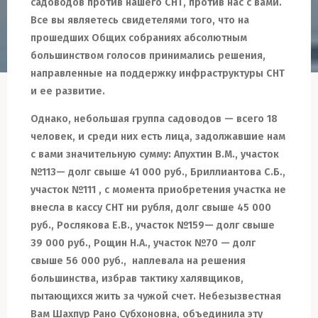
садоводов против нашего СНТ
, против нас с вами
.
Все вы являетесь свидетелями
того
, что на
прошедших Общих собраниях абсолютным
большинством голосов принимались решения,
направленные на поддержку инфраструктуры СНТ
и ее развитие.
Однако, небольшая группа садоводов — всего 18
человек
,
и среди них есть лица, задолжавшие нам
с вами значительную сумму: Апухтин В.М
.
,
участок
№113
— долг свыше 41 000 руб., Бриллиантова С.Б
.,
участок
№
111 , с момента приобретения участка не
внесла в кассу СНТ ни рубля, долг свыше 45 000
руб., Рослякова Е.В
.,
участок
№
159
—
долг свыше
39 000 руб., Рощин Н.А., участок
№
70 — долг
свыше 56 000 руб., наплевала на решения
большинства, избрав тактику халявщиков,
пытающихся жить за чужой счет
.
Небезызвестная
Вам Шахпур Рано Субхоновна, объединила
эту