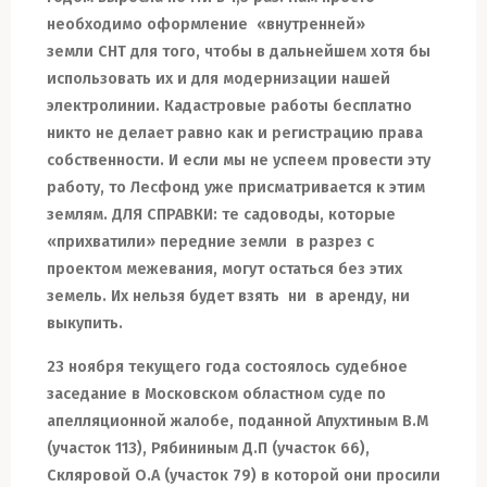
необходимо
оформление
«внутренней»
земли СНТ для того, чтобы в дальнейшем хотя бы
использовать их и для модернизации нашей
электролинии. Кадастровые работы бесплатно
никто не делает
равно как и регистрацию права
собственности
. И если мы не успеем провести эту
работу, то Лесфонд уже присматривается к этим
землям. ДЛЯ СПРАВКИ: те садоводы
,
которые
«прихватили» передние земли в разрез
с
проектом
межевания
,
могут остаться без этих
земель. Их нельзя будет взять
ни в
аренду
, ни
выкупить.
23 ноября текущего года состоялось судебное
заседание в Московском областном суде по
апелляционной жалобе, поданной Апухтиным В.М
(участок 113), Рябининым Д.П (участок 66),
Скляровой О.А (участок 79) в которой они просили