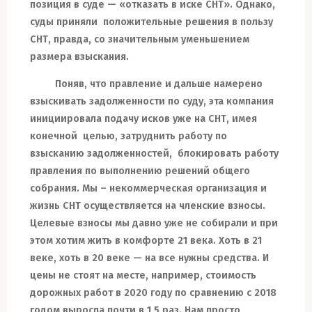
позиция в суде
—
«отказать в иске СНТ». Однако
,
суды приняли положительные решения
в пользу
СНТ
, правда, со значительным уменьшением
размера взыскания.
Поняв, что правление и дальше намерено
взыскивать задолженности по суду, эта компания
инициировала подачу исков уже на СНТ, имея
конечной целью
,
затруднить работу по
взысканию задолженностей, блокировать
работу
правления по выполнению решений общего
собрания
. Мы – некоммерческая организация и
жизнь СНТ осуществляется
на членские взносы.
Целевые взносы мы давно уже не собирали и при
этом хотим жить в комфорте 21 века. Хоть в 21
веке, хоть в 20
веке —
на все нужны средства
.
И
цены не стоят на месте, например, стоимость
дорожных работ в 2020 году по сравнению с 2018
годом выросла почти в 1,5 раз. Нам просто