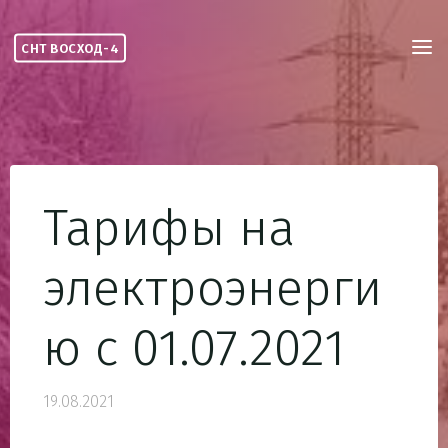
Skip
to
СНТ ВОСХОД-4
content
Тарифы на
электроэнерги
ю с 01.07.2021
19.08.2021