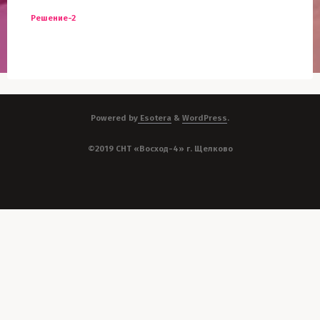
Решение-2
Powered by
Esotera
&
WordPress
.
©2019 СНТ «Восход-4» г. Щелково