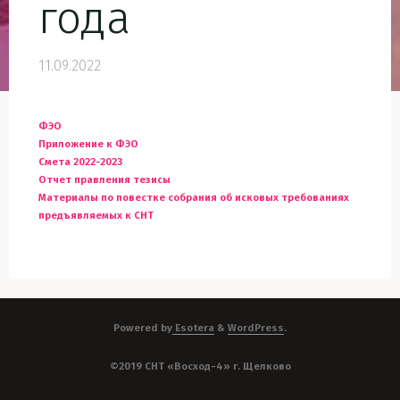
года
11.09.2022
ФЭО
Приложение к ФЭО
Смета 2022-2023
Отчет правления тезисы
Материалы по повестке собрания об исковых требованиях
предъявляемых к СНТ
Powered by
Esotera
&
WordPress
.
©2019 СНТ «Восход-4» г. Щелково