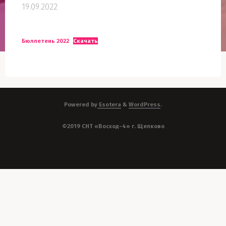
19.09.2022
Бюллетень 2022
Скачать
Powered by
Esotera
&
WordPress
.
©2019 СНТ «Восход-4» г. Щелково