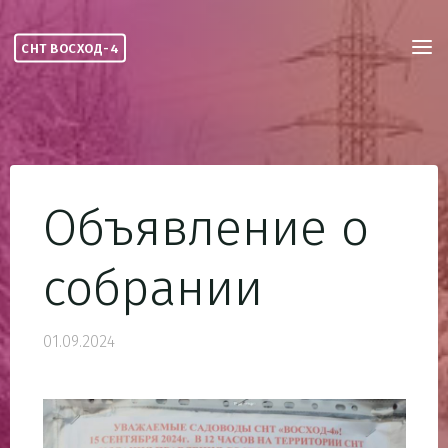
Skip
to
СНТ ВОСХОД-4
content
Объявление о
собрании
01.09.2024