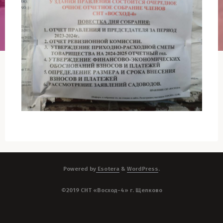
Powered by
Esotera
&
WordPress
.
©2019 СНТ «Восход-4» г. Щелково